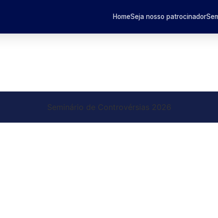
Home
Seja nosso patrocinador
Sem
Seminário de Controvérsias 2026