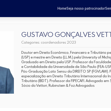
Home
Seja nosso patrocinador
Sem
GUSTAVO GONÇALVES VET
Categories:
coordenadores 2023
Doutor em Direito Econômico, Financeiro e Tributário p
(USP) e mestre em Direito (LL.M.) pela University of Mic
Graduado em Direito pela USP. Professor da Faculdad
e Contabilidade da Universidade de São Paulo (FEA-US
Pós-Graduação Lato Sensu da DIREITO SP (FGVLAW). P
especialização em Direito Tributário Internacional do Ins
Tributário (IBDT). Professor da FIPECAFI. Advogado em 
Sócio do Vettori, Rubinstein & Foz Advogados