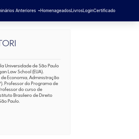
inários Anteriores
Homenageados
Livros
Login
Certificado
TORI
ela Universidade de São Paulo
higan Law School (EUA).
e de Economia, Administração
P). Professor do Programa de
rofessor do curso de
tituto Brasileiro de Direito
São Paulo.