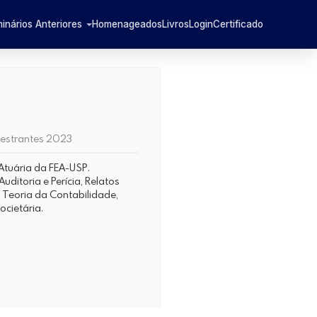
inários Anteriores
Homenageados
Livros
Login
Certificado
lestrantes 2023
Atuária da FEA-USP.
uditoria e Perícia, Relatos
 Teoria da Contabilidade,
cietária.